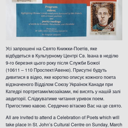
Усі запрошені на Свято Книжки-Поетів, яке
відбудеться в Культурному Центрі Св. Івана в неділю
9-го березня цього року після Служби Божої
(10611 – 110 Проспект/Авеню). Присутні будуть
дивитися в відео, яке коротко описує кожного поета
відзначеного Відділом Союзу Українок Канади при
Катедрі портретами/мозаїками, які висять у нашій залі
авдиторії. Слідкуватиме читання уривок поем.
Пригостимо кавою. Сердечно вітаємо Вас на це свято.
All are invited to attend a Celebration of Poets which will
take place in St. John’s Cultural Centre on Sunday, March