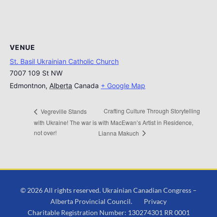
VENUE
St. Basil Ukrainian Catholic Church
7007 109 St NW
Edmontnon
,
Alberta
Canada
+ Google Map
Crafting Culture Through Storytelling
Vegreville Stands
with Ukraine! The war is
with MacEwan’s Artist in Residence,
not over!
Lianna Makuch
© 2026 All rights reserved. Ukrainian Canadian Congress –
Alberta Provincial Council.
Privacy
Charitable Registration Number: 130274301 RR 0001