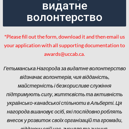
видатне
волонтерство
*Please fill out the form, download it and then email us
your application with all supporting documentation to
awards@uccab.ca.
Гетьманська Нагорода за видатне волонтерство
відзначає волонтерів, чия відданість,
майстерність і безкорисливе служіння
підтримують силу, життєвість та активність
українсько-канадської спільноти в Альберті. Ця
нагорода вшановує осіб, які послідовно роблять
внесок у розвиток своїх організацій та громади,
віддаючи свій час, зусилля та знання.