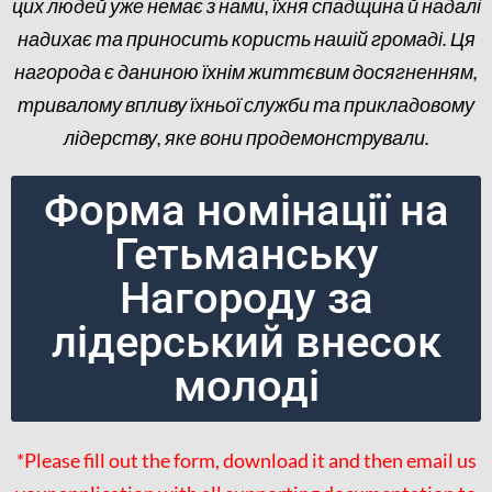
цих людей уже немає з нами, їхня спадщина й надалі
надихає та приносить користь нашій громаді. Ця
нагорода є даниною їхнім життєвим досягненням,
тривалому впливу їхньої служби та прикладовому
лідерству, яке вони продемонстрували.
Форма номінації на
Гетьманську
Нагороду за
лідерський внесок
молоді
*Please fill out the form, download it and then email us