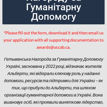
Гуманітарну
Допомогу
*Please fill out the form, download it and then email us
your application with all supporting documentation to
awards@uccab.ca.
Гетьманська Нагорода за Гуманітарну Допомогу
Україні, заснована у 2022 році, відзначає жителів
Альберти, які відіграли ключову роль у наданні
допомоги, ресурсів та підтримки для України – як
тих, що прибули до Альберти, та шляхом
організації гуманітарної допомоги в Україні. Вона
вшановує осіб, які проявили виняткове лідерство,