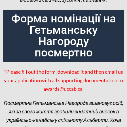
Форма номінації на
Гетьманську
Нагороду
посмертно
*Please fill out the form, download it and then email us
your application with all supporting documentation to
awards@uccab.ca.
Посмертна Гетьманська Нагорода вшановує осіб,
які за свого життя зробили видатний внесок в
українсько-канадську спільноту Альберти. Хоча