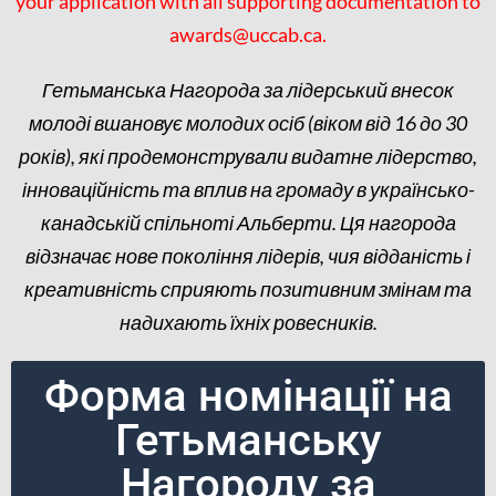
your application with all supporting documentation to
awards@uccab.ca.
Гетьманська Нагорода за лідерський внесок
молоді вшановує молодих осіб (віком від 16 до 30
років), які продемонстрували видатне лідерство,
інноваційність та вплив на громаду в українсько-
канадській спільноті Альберти. Ця нагорода
відзначає нове покоління лідерів, чия відданість і
креативність сприяють позитивним змінам та
надихають їхніх ровесників.
Форма номінації на
Гетьманську
Нагороду за