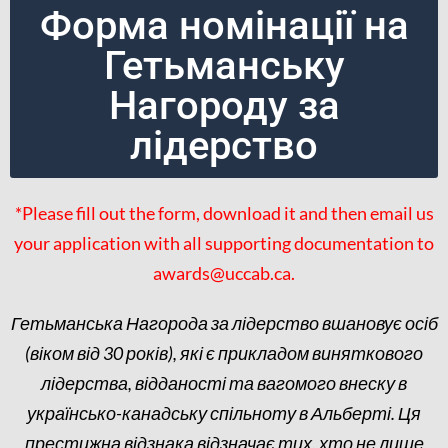
Форма номінації на
Гетьманську
Нагороду за
лідерство
*Please fill out the form, download it and then email us
your application with all supporting documentation to
awards@uccab.ca.
Гетьманська Нагорода за лідерство вшановує осіб
(віком від 30 років), які є прикладом виняткового
лідерства, відданості та вагомого внеску в
українсько-канадську спільноту в Альберті. Ця
престижна відзнака відзначає тих, хто не лише