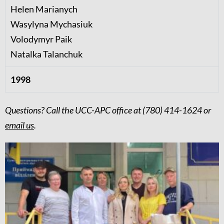
Helen Marianych
Wasylyna Mychasiuk
Volodymyr Paik
Natalka Talanchuk
1998
Questions? Call the UCC-APC office at
(780) 414-1624
or
email us
.