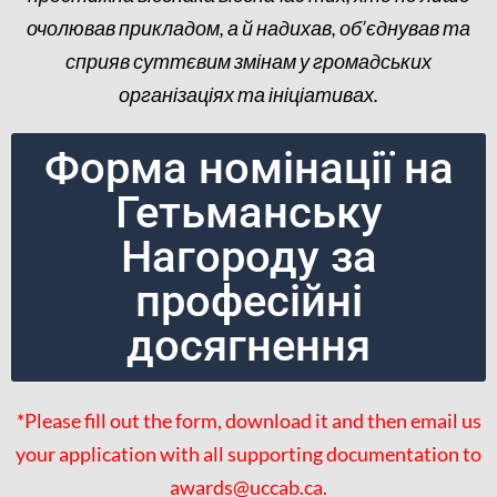
очолював прикладом, а й надихав, об’єднував та
сприяв суттєвим змінам у громадських
організаціях та ініціативах.
Форма номінації на
Гетьманську
Нагороду за
професійні
досягнення
*Please fill out the form, download it and then email us
your application with all supporting documentation to
awards@uccab.ca.