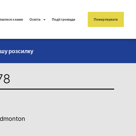
язатися з нами
Освіта
Події громади
Пожертвувати
ашу розсилку
78
 Edmonton