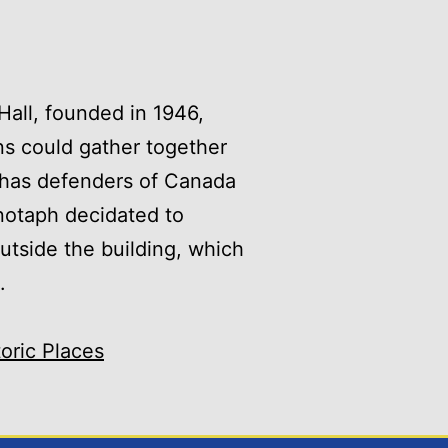
 Hall, founded in 1946,
ns could gather together
ty has defenders of Canada
notaph decidated to
utside the building, which
.
toric Places