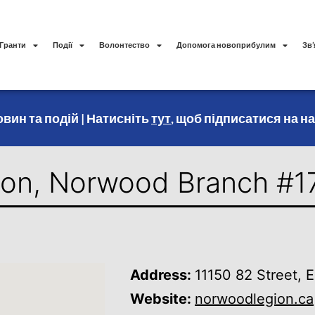
Гранти
Події
Волонтество
Допомога новоприбулим
Зв’
вин та подій | Натисніть
тут
, щоб підписатися на н
ion, Norwood Branch #1
Address:
11150 82 Street,
Website:
norwoodlegion.ca