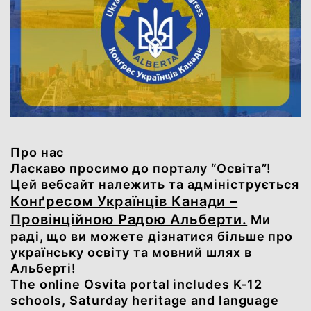
Про нас
Ласкаво просимо до порталу “Освіта”!
Цей вебсайт належить та адмініструється
Конґресом Українців Канади –
Провінційною Радою Альберти.
Ми
раді, що ви можете дізнатися більше про
українську освіту та мовний шлях в
Альберті!
The online Osvita portal includes K-12
schools, Saturday heritage and language