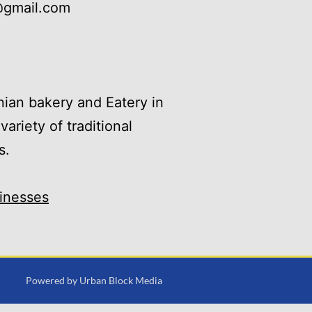
@gmail.com
inian bakery and Eatery in
ariety of traditional
s.
inesses
Powered by
Urban Block Media