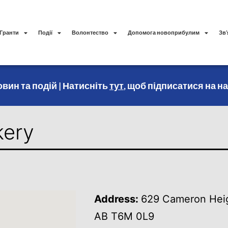
Гранти
Події
Волонтество
Допомога новоприбулим
Зв’
вин та подій | Натисніть
тут
, щоб підписатися на н
kery
Address:
629 Cameron Hei
AB T6M 0L9