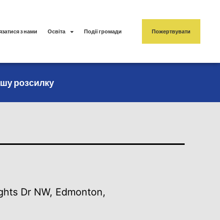
язатися з нами
Освіта
Події громади
Пожертвувати
ашу розсилку
ghts Dr NW, Edmonton,