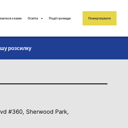
язатися з нами
Освіта
Події громади
Пожертвувати
ашу розсилку
vd #360, Sherwood Park,