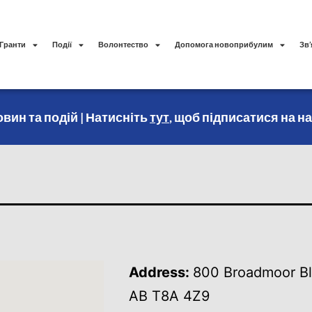
Гранти
Події
Волонтество
Допомога новоприбулим
Зв’
вин та подій | Натисніть
тут
, щоб підписатися на н
Address:
800 Broadmoor Bl
AB T8A 4Z9