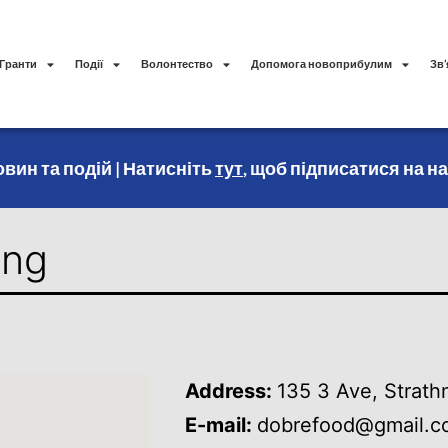
Гранти
Події
Волонтество
Допомога новоприбулим
Зв’
вин та подій | Натисніть
тут
, щоб підписатися на н
ing
Address:
135 3 Ave, Strat
E-mail:
dobrefood@gmail.c