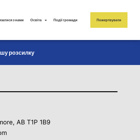
язатися з нами
Освіта
Події громади
Пожертвувати
ашу розсилку
hmore, AB T1P 1B9
om