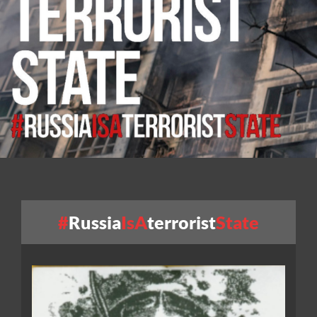
#
Russia
IsA
terrorist
State