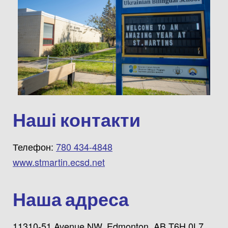
Наші контакти
Телефон:
780 434-4848
www.stmartin.ecsd.net
Наша адреса
11310-51 Avenue NW, Edmonton, AB T6H 0L7