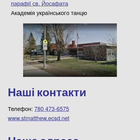
парафії св. Йосафата
Академія українського танцю
Наші контакти
Телефон:
780 473-6575
www.stmatthew.ecsd.net