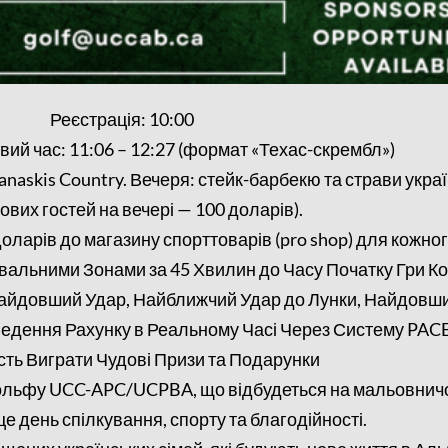
Реєстрація: 10:00
вий час: 11:06 – 12:27 (формат «Техас-скрембл»)
askis Country. Вечеря: стейк-барбекю та страви україн
ових гостей на вечері — 100 доларів).
оларів до магазину спорттоварів (pro shop) для кожно
вальними Зонами за 45 Хвилин до Часу Початку Гри К
Найдовший Удар, Найближчий Удар до Лунки, Найдовши
Ведення Рахунку в Реальному Часі Через Систему PAC
ть Виграти Чудові Призи та Подарунки
з гольфу UCC-APC/UCPBA, що відбудеться на мальовничо
це день спілкування, спорту та благодійності.