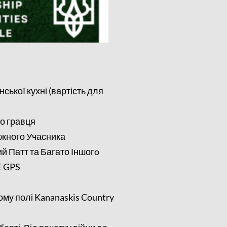
ської кухні (вартість для
го гравця
ожного Учасника
й Патт та Багато Іншогo
E GPS
му полі Kananaskis Country