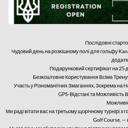
Послідовні старто
Чудовий день на розкішному полі для гольфу Kanan
додатк
Подарунковий сертифікат на 25 д
Безкоштовне Користування Всіма Трену
Участь у Різноманітних Змаганнях, Зокрема на 
GPS-Відстані та Можливість 
Можливіс
Ми раді вітати вас на третьому щорічному турнірі 
Golf Course, — 