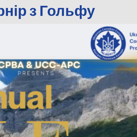
рнір з Гольфу